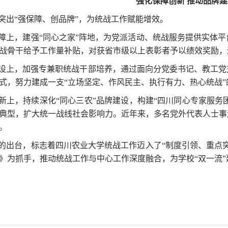
强化保障创新 推动品牌
突出“强保障、创品牌”，为统战工作赋能增效。
障上，建强“同心之家”阵地，为党派活动、统战服务提供实体
战骨干给予工作量补贴，对获省市级以上表彰者予以绩效奖励，
设上，加强专兼职统战干部培养，通过面向分党委书记、教工党
式，努力建成一支“立场坚定、作风民主、执行有力、热心统战”
新上，持续深化“同心三农”品牌建设，构建“四川同心专家服务团
典型，扩大统一战线社会影响力。近年来，多名党外代表人士事
。
的出台，标志着四川农业大学统战工作迈入了“制度引领、重点
》为抓手，推动统战工作与中心工作深度融合，为学校“双一流