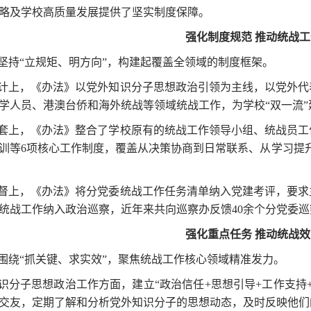
略及学校高质量发展提供了坚实制度保障。
强化制度规范 推动统战
坚持“立规矩、明方向”，构建起覆盖全领域的制度框架。
计上，《办法》以党外知识分子思想政治引领为主线，以党外代
学人员、港澳台侨和海外统战等领域统战工作，为学校“双一流
套上，《办法》整合了学校原有的统战工作领导小组、统战员工
训等6项核心工作制度，覆盖从决策协商到日常联系、从学习提
督上，《办法》将分党委统战工作任务清单纳入党建考评，要求
统战工作纳入政治巡察，近年来共向巡察办反馈40余个分党委
强化重点任务 推动统战
围绕“抓关键、求实效”，聚焦统战工作核心领域精准发力。
识分子思想政治工作方面，建立“政治信任+思想引导+工作支持
交友，定期了解和分析党外知识分子的思想动态，及时反映他们