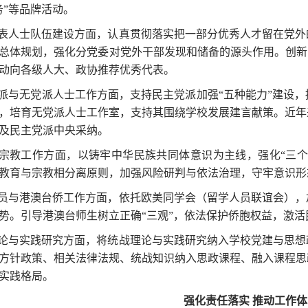
务”等品牌活动。
表人士队伍建设方面，认真贯彻落实把一部分优秀人才留在党外
总体规划，强化分党委对党外干部发现和储备的源头作用。创新
动向各级人大、政协推荐优秀代表。
派与无党派人士工作方面，支持民主党派加强“五种能力”建设
，培育无党派人士工作室，支持其围绕学校发展建言献策。近年
及民主党派中央采纳。
宗教工作方面，以铸牢中华民族共同体意识为主线，强化“三个离
教育与宗教相分离原则，加强风险研判与依法治理，守牢意识形
员与港澳台侨工作方面，依托欧美同学会（留学人员联谊会），
势。引导港澳台师生树立正确“三观”，依法保护侨胞权益，激活
论与实践研究方面，将统战理论与实践研究纳入学校党建与思想
方针政策、相关法律法规、统战知识纳入思政课程、融入课程思
实践格局。
强化责任落实 推动工作