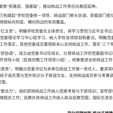
聚焦“抓基层、强基础”，推动统战工作责任向基层延伸。
已构建起“学校党委统一领导、统战部门牵头协调、职能部门密切
网络纵向到底、横向到边的有效覆盖。
“扛主责”。明确学校党委负主体责任，将学习贯彻习近平总书
党委理论学习中心组学习，纳入学校各项规划和要点。明确党委
工作落实，其他党委成员重视和关心支持统战工作、落实“三个带
“抓协调”。成立由党委书记任组长，分管统战工作的党委副书
作领导小组（民族宗教工作领导小组），统筹推进全校统战工作
履首责”。明确分党委书记为本单位统战工作第一责任人，要求
班子成员需与党外知识分子联谊交友，支持统战成员参与考察调
管理。
“聚合力”。组织部将统战工作纳入党建考核与干部培训；宣传
域相关工作；巡察办将统战工作纳入政治巡察范围；国际交流合